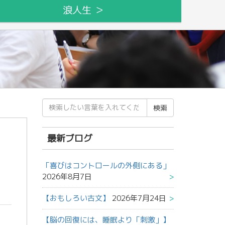
浪人生 ＞
検
索
結
果:
最新ブログ
「喜びはコントロールの外側にある」
2026年8月7日
【おもしろい古文】
2026年7月24日
【脳の回復には、睡眠より「刺激」】