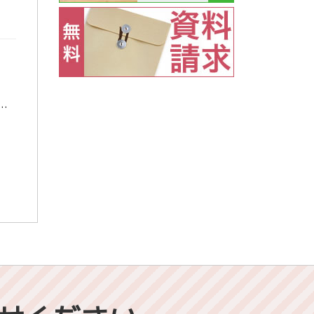
！ １１月から東進衛星予備校佐世保栄町校の担任助手になりました。廣瀬です
長崎県立大学 経営学部 経営学科の１年