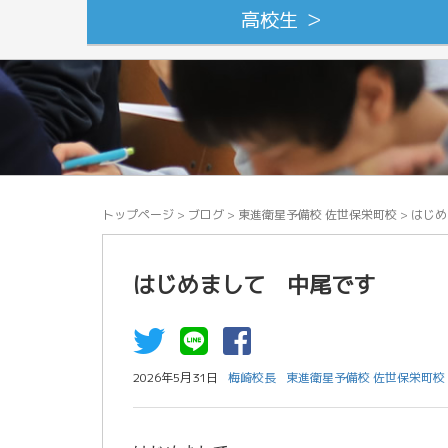
高校生 ＞
トップページ
>
ブログ
>
東進衛星予備校 佐世保栄町校
>
はじめ
はじめまして 中尾です
2026年5月31日
梅崎校長
東進衛星予備校 佐世保栄町校