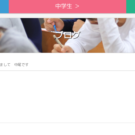
中学生 ＞
ブログ
まして 中尾です