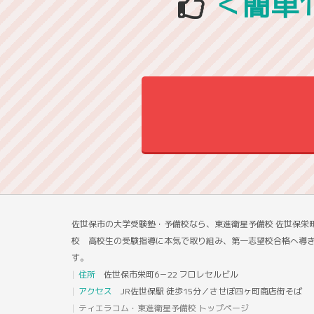
＜簡単
佐世保市の大学受験塾・予備校なら、東進衛星予備校 佐世保栄
校 高校生の受験指導に本気で取り組み、第一志望校合格へ導
す。
住所
佐世保市栄町6－22 フロレセルビル
アクセス
JR佐世保駅 徒歩15分／させぼ四ヶ町商店街そば
ティエラコム・東進衛星予備校 トップページ