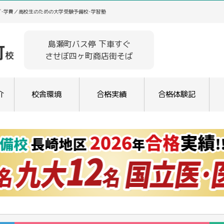
グ･学費／高校生のための大学受験予備校･学習塾
島瀬町バス停 下車すぐ
させぼ四ヶ町商店街そば
介
校舎環境
合格実績
合格体験記