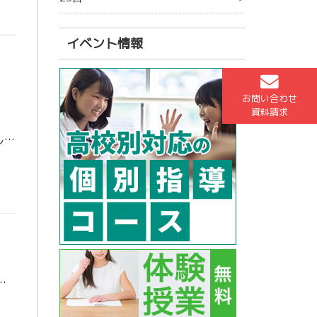
イベント情報
お問い合わせ
資料請求
はじめまして 田鍋です(^_-)-☆ 小椋先生、大園先生に続き、新しく担任助手になりました。長崎県立大学国際経営学科1年の田鍋です。これからよろしくお願いします！ 出身は長崎市です。すっごく頑張れば実家から通えないことも […]
が通う大学では、今年１年間の時間割が公開されました。 そこから自分の履修したいものを選んでいきます。 必修科目もありますが、自分の […]