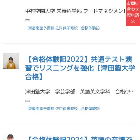
お問い
合わせ
中村学園大学 栄養科学部 フードマネジメント学科 合格佐世保南高校 卒業小川 瑞姫さん 受験に役立った勉強法を教えてください 文法や単語を最後までしっかり覚えることを意識していました。演習とやり直しを繰り返すことで得点力 […]
資料請
求
東進衛星予備校 佐世保栄町校
合格体験記
【合格体験記2022】共通テスト演
習でリスニングを強化【津田塾大学
合格】
津田塾大学 学芸学部 英語英文学科 合格伊藤 遥さん佐世保北高校 卒業 受験に役立った勉強法を教えてください とにかく毎日英語に触れることを気をつけた。特にリスニングは、東進の共通テスト演習で毎日１０分以上は聴くようにし […]
東進衛星予備校 佐世保栄町校
合格体験記
【合格体験記2021】英語の音読で