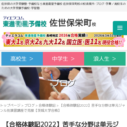
佐世保の大学受験塾･予備校なら東進衛星予備校 佐世保栄町校の校舎案内･ブログ･学費／高校生の
ための大学受験予備校･学習塾
高校生 ＞
中学生 ＞
浪人生 ＞
ブログ
トップページ
>
ブログ
>
合格体験記
>
【合格体験記2022】苦手な分野は単元ジャ
ンル別演習講座で克服【茨城大学合格】
【合格体験記2022】苦手な分野は単元ジ