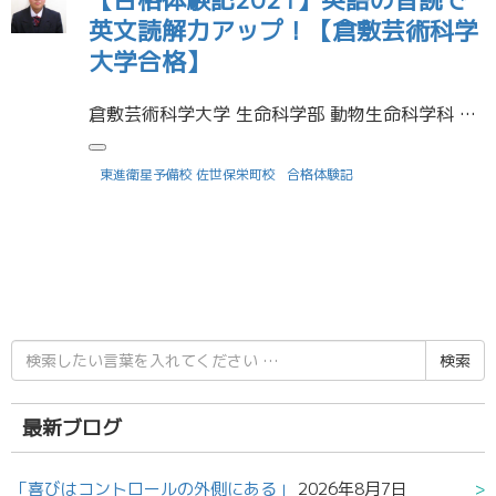
英文読解力アップ！【倉敷芸術科学
大学合格】
倉敷芸術科学大学 生命科学部 動物生命科学科 合格佐世保東翔高校 卒業町田 礼さん 受験に役立った勉強法を教えてください 私は英語の勉強の仕方がわからず苦手でした。ですが、東進の渡辺先生の英語講座を受け、一番音読をする事 […]
東進衛星予備校 佐世保栄町校
合格体験記
検
索
結
果:
最新ブログ
「喜びはコントロールの外側にある」
2026年8月7日