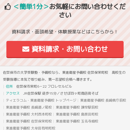
＜簡単1分＞
お気軽にお問い合わせくだ
さい
資料請求・面談希望・体験授業などはこちらから！
資料請求・お問い合わせ
佐世保市の大学受験塾・予備校なら、東進衛星予備校 佐世保栄町校 高校生の
受験指導に本気で取り組み、第一志望校合格へ導きます。
住所
佐世保市栄町6－22 フロレセルビル
アクセス
JR佐世保駅 徒歩15分／させぼ四ヶ町商店街そば
ティエラコム・東進衛星予備校 トップページ
東進衛星予備校 長崎県庁前校
東進衛星予備校 長崎道ノ尾校
東進衛星予備校 諫早駅前校
東進衛星予備校 大村西本町校
東進衛星予備校 島原田町校
東進衛星予備校 佐世保栄町校
東進衛星予備校 玉名寺畑校
東進衛星予備校 大牟田有明町校