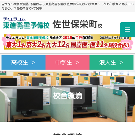
佐世保の大学受験塾･予備校なら東進衛星予備校 佐世保栄町校の校舎案内･ブログ･学費／高校生の
ための大学受験予備校･学習塾
高校生 ＞
中学生 ＞
浪人生 ＞
校舎環境